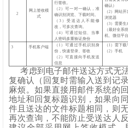
行签收。
确认）
（2）可一对一确认，准
网上签收模
（2）网站开
2
确识别浏览、下载时间。
式
浏览器
（3）受送达人不能修
（3）需要生
改，可多次查询。
（最好全系
（4）可通过短信、
当事
机、微信平
人
密码多重验证身份
（1）可通过手机识别身
（1）需下载
3
手机客户端
份，快速登录、签收
（2）手机
（2）可直接向手机发送
信息
考虑到电子邮件送达方式无
复确认（回复时需输入送到记
麻烦
。如果直接用邮件系统的
地址和回复标题识别，如果向
件且送达的文件标题相同，则
再次查询，不能防止受送达人
建议
全部采用网上签收模式。