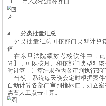
（
）导入系统指标界面
1
分类
批量
汇总
4.
分类批量汇总可按部门类型计算
值。
在东旦法院绩效考核软件中，
算】，
可以按
月、和按
部门
类型
对
该
时
计算，
计算结果作为各审判执行部
当然，系统每天晚会定时
根据案件
自动计算
各部门
审判指标
值
，
如立案
需要人工
点击
计算。