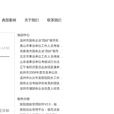
典型案例
关于我们
联系我们
知识中心
温州市国有企业“四好”领导班子考核实施办法（试行）
唐山市事业单位工作人员考核暂行办法
12:00
张家港市国有企业“四好”领导班子考核评价办法
北京市事业单位工作人员考核试行办法
山东省事业单位考核试行办法
辽宁省经济委员会加强直属单位管理的若干意见
杭州市2008年度市直单位目标考核工作实施方案
温州市出台市直医院院长工作目标考核试行办法
国有企业考核评价体系的现状、问题及对策
深圳市属国有企业负责人经营业绩考核暂行规定
软件介绍
医院绩效管理软件V2.0：核心业务系统
医院综合管理平台：领导决策分析系统
定目标