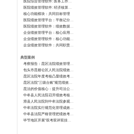
医院综合管理软件: 医务工作管理系统
医院绩效管理软件: 经济核算管理系统
核心功能模块：共同目标管理
医院绩效管理平台：平衡记分卡系统
医院绩效管理软件：绩效数据中心
企业绩效管理平台：核心应用子系统
企业绩效管理软件：核心功能简介
企业绩效管理软件：共同职责考核
典型案例
考察报告：昆区法院绩效管理系统
包头市昆都仑区人民法院绩效考核制度影响深远
昆区法院年度考核凸显绩效考核工作成效
昆区法院“三级台账”规范绩效考评
昆法的价值核心：提升司法公信力
中牟县人民法院召开绩效考核推进暨新型合议庭制度动员会
滑县人民法院到中牟法院参观调研
中牟法院实行规范化管理成效显著
中牟县法院严格管理把绩效考核工作落到实处
毕节地区开展“双考双评双挂钩”动态跟踪考核 使领导干部“双丰收”(图)