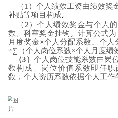
（
1
）个人绩效工资由绩效奖
补贴等项目构成
。
（
2
）个人绩效
奖金
与个人的
数、科室奖金挂钩。计算公式为
月度奖金
×
个人分配系数。个人
÷∑（个人
岗位系数
×
个人月度绩
（3）
个人岗位技能系数由岗
数构成。岗位价值系数即任职
数，个人资历系数依据个人工作