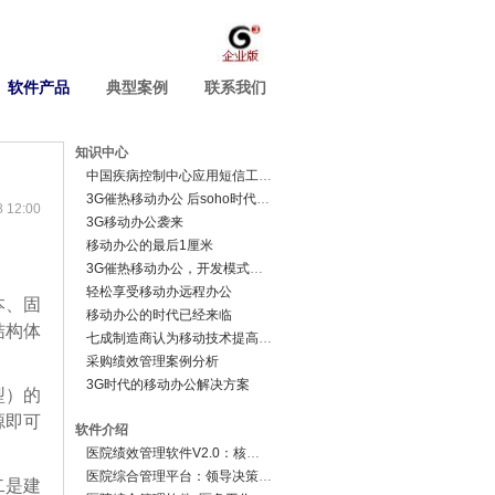
软件产品
典型案例
联系我们
知识中心
中国疾病控制中心应用短信工资条
3G催热移动办公 后soho时代来临
12:00
3G移动办公袭来
移动办公的最后1厘米
3G催热移动办公，开发模式有待变革
轻松享受移动办远程办公
本、固
移动办公的时代已经来临
结构体
七成制造商认为移动技术提高生产率
采购绩效管理案例分析
3G时代的移动办公解决方案
型）的
源即可
软件介绍
医院绩效管理软件V2.0：核心业务系统
医院综合管理平台：领导决策分析系统
二是建