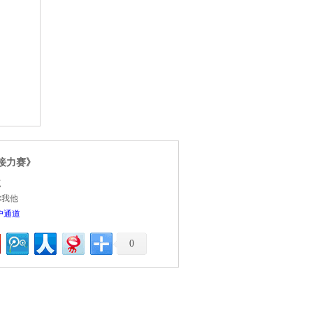
接力赛》
点
你我他
户通道
0