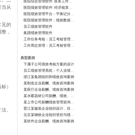
医院综合管理软件: 医务工作管理系统
应当从
医院绩效管理软件: 经济核算管理系统
医院绩效管理平台：平衡记分卡系统
医院绩效管理软件：绩效数据中心
常见的
员工绩效管理软件
调整，
集团绩效管理软件
工作任务考核：员工考核管理软件
工作周志管理：员工考核管理软件
典型案例
下属子公司绩效考核方案的设计
员工绩效管理系统：个人业绩档案
浙江某集团组织和绩效咨询案例
某制造企业薪酬、绩效咨询案例
指标）
某医疗企业薪酬、绩效咨询案例
某水暖器材公司薪酬、绩效、组织咨询案例
某上市公司薪酬绩效管理咨询案例
晋江某服装企业组织设计、目标管理、薪酬绩效管理咨询案例
方法、
北京某钢铁企业组织管控与绩效咨询案例
某软件企业薪酬、绩效咨询案例