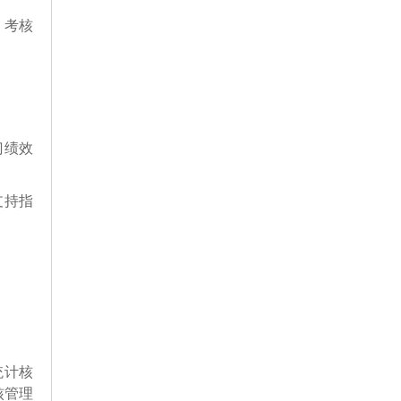
、考核
门绩效
支持指
统计核
核管理