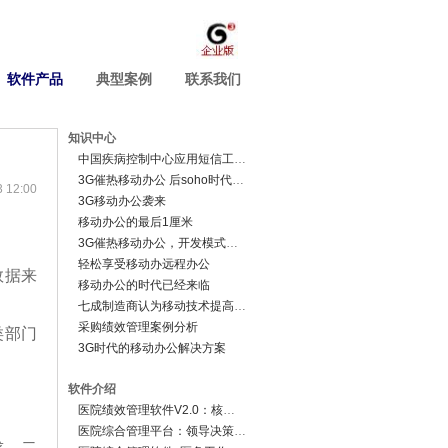
软件产品
典型案例
联系我们
知识中心
中国疾病控制中心应用短信工资条
3G催热移动办公 后soho时代来临
12:00
3G移动办公袭来
移动办公的最后1厘米
3G催热移动办公，开发模式有待变革
轻松享受移动办远程办公
数据来
移动办公的时代已经来临
七成制造商认为移动技术提高生产率
采购绩效管理案例分析
类部门
3G时代的移动办公解决方案
软件介绍
医院绩效管理软件V2.0：核心业务系统
医院综合管理平台：领导决策分析系统
求。二