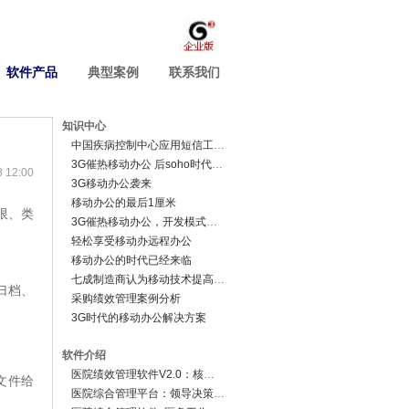
软件产品
典型案例
联系我们
知识中心
中国疾病控制中心应用短信工资条
3G催热移动办公 后soho时代来临
12:00
3G移动办公袭来
移动办公的最后1厘米
限、类
3G催热移动办公，开发模式有待变革
轻松享受移动办远程办公
移动办公的时代已经来临
七成制造商认为移动技术提高生产率
归档、
采购绩效管理案例分析
3G时代的移动办公解决方案
软件介绍
医院绩效管理软件V2.0：核心业务系统
文件给
医院综合管理平台：领导决策分析系统