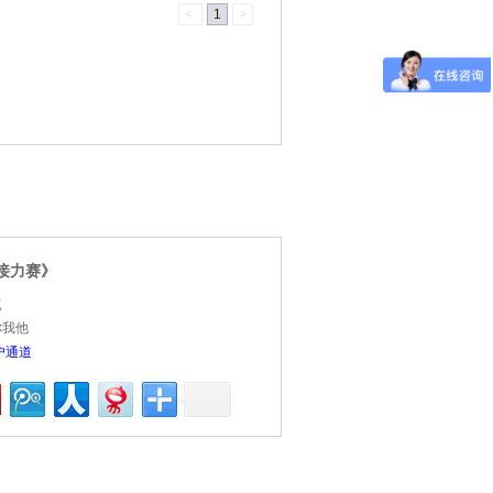
<
1
>
接力赛》
点
你我他
户通道