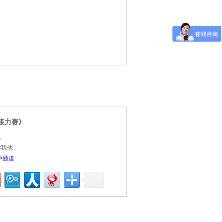
接力赛》
点
你我他
户通道